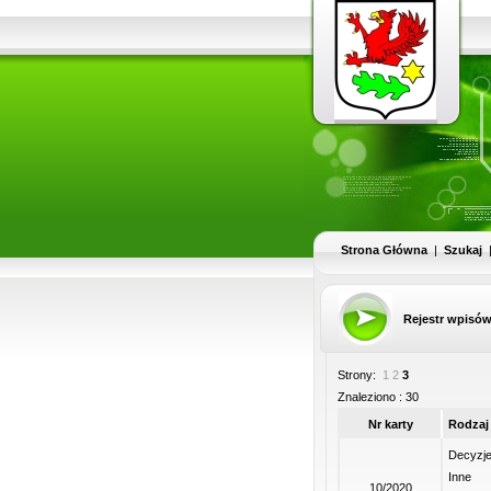
Strona Główna
|
Szukaj
Rejestr wpisó
Strony:
1
2
3
Znaleziono : 30
Nr karty
Rodzaj
Decyzj
Inne
10/2020