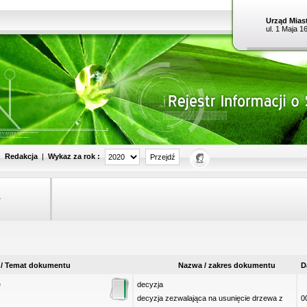
Urząd Miast
ul. 1 Maja 1
Wykaz za rok :
|
Redakcja
|
w
 / Temat dokumentu
Nazwa / zakres dokumentu
D
e
decyzja
decyzja zezwalająca na usunięcie drzewa z
0