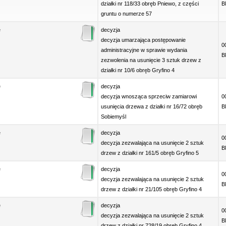
działki nr 118/33 obręb Pniewo, z części
B
gruntu o numerze 57
e
decyzja
decyzja umarzająca postępowanie
0
administracyjne w sprawie wydania
B
zezwolenia na usunięcie 3 sztuk drzew z
działki nr 10/6 obręb Gryfino 4
e
decyzja
decyzja wnosząca sprzeciw zamiarowi
0
usunięcia drzewa z działki nr 16/72 obręb
B
Sobiemyśl
e
decyzja
0
decyzja zezwalająca na usunięcie 2 sztuk
B
drzew z działki nr 161/5 obręb Gryfino 5
e
decyzja
0
decyzja zezwalająca na usunięcie 2 sztuk
B
drzew z działki nr 21/105 obręb Gryfino 4
e
decyzja
0
decyzja zezwalająca na usunięcie 2 sztuk
B
drzew z działki nr 728/19 obręb Gryfino 4