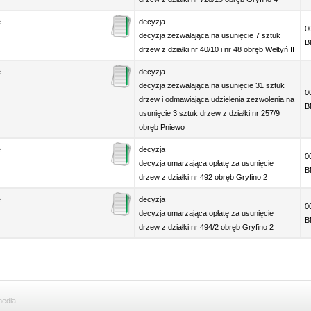
e
decyzja
0
decyzja zezwalająca na usunięcie 7 sztuk
B
drzew z działki nr 40/10 i nr 48 obręb Wełtyń II
e
decyzja
decyzja zezwalająca na usunięcie 31 sztuk
0
drzew i odmawiająca udzielenia zezwolenia na
B
usunięcie 3 sztuk drzew z działki nr 257/9
obręb Pniewo
e
decyzja
0
decyzja umarzająca opłatę za usunięcie
B
drzew z działki nr 492 obręb Gryfino 2
e
decyzja
0
decyzja umarzająca opłatę za usunięcie
B
drzew z działki nr 494/2 obręb Gryfino 2
media.