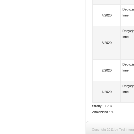
Decyzj
4/2020
Inne
Decyzj
Inne
3/2020
Decyzj
2/2020
Inne
Decyzj
1/2020
Inne
Strony:
1
2
3
Znaleziono : 30
Copyright 2011 by Trol Inter