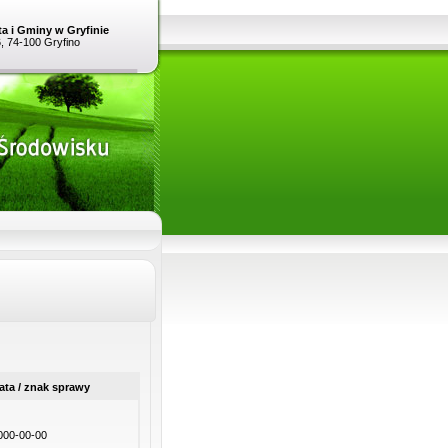
a i Gminy w Gryfinie
6, 74-100 Gryfino
ata / znak sprawy
000-00-00