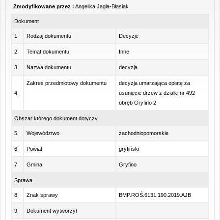
Zmodyfikowane przez :
Angelika Jagła-Błasiak
Dokument
1.
Rodzaj dokumentu
Decyzje
2.
Temat dokumentu
Inne
3.
Nazwa dokumentu
decyzja
Zakres przedmiotowy dokumentu
decyzja umarzająca opłatę za
4.
usunięcie drzew z działki nr 492
obręb Gryfino 2
Obszar którego dokument dotyczy
5.
Województwo
zachodniopomorskie
6.
Powiat
gryfiński
7.
Gmina
Gryfino
Sprawa
8.
Znak sprawy
BMP.ROŚ.6131.190.2019.AJB
9.
Dokument wytworzył