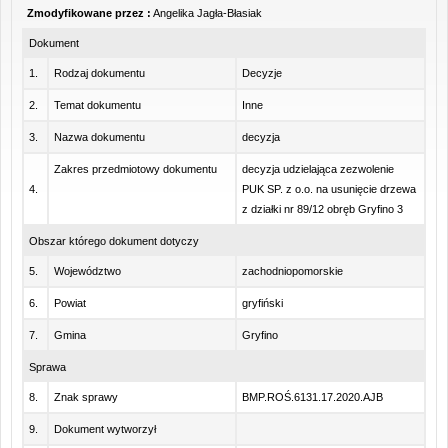
Zmodyfikowane przez :
Angelika Jagła-Błasiak
Dokument
1.
Rodzaj dokumentu
Decyzje
2.
Temat dokumentu
Inne
3.
Nazwa dokumentu
decyzja
Zakres przedmiotowy dokumentu
decyzja udzielająca zezwolenie
4.
PUK SP. z o.o. na usunięcie drzewa
z działki nr 89/12 obręb Gryfino 3
Obszar którego dokument dotyczy
5.
Województwo
zachodniopomorskie
6.
Powiat
gryfiński
7.
Gmina
Gryfino
Sprawa
8.
Znak sprawy
BMP.ROŚ.6131.17.2020.AJB
9.
Dokument wytworzył