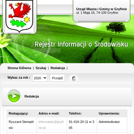
Urząd Miasta i Gminy w Gryfinie
ul. 1 Maja 16, 74-100 Gryfino
Strona Główna
|
Szukaj
|
Redakcja
|
Wykaz za rok :
Redakcja
Redagujący:
Adres e-mail:
Telefon:
Uprawnienia:
Ryszard Stempiń
informatyk@gryfi
91-416-20-11 w 3
Adminisdivator
ski
no.pl
05