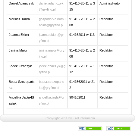
Daniel Adamczyk
daniel.adamczyk
91-416-20-11 w 3
Adminisdivator
@gryfino.pl
15
Mariusz Tarka
gospodarka.komu
91-416-20-11 w 2
Redaktor
nalna@gryfino.pl
08
Joanna Ekiert
joanna.ekiert@gr
914162011 w 113
Redaktor
yfino.pl
Janina Major
janina.major@gryf
91-416-20-11 w 2
Redaktor
ino.pl
08
Jacek Czaczyk
jacek.czaczyk@g
91-416-20-11 w 1
Redaktor
ryfino.pl
12
Beata Szczepańs
beata.szczepans
9141562011 w 21
Redaktor
ka
ka@gryfino.pl
2
Angelika Jagła-Bł
angelika.jagla@gr
904162011
Redaktor
asiak
yfino.pl
Copyright 2011 by Trol Intermedia.